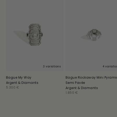
3 variations
4 variati
Bague My Way
Bague Rockaway Mini Pyrami
Argent & Diamants
Semi Pavée
Prix
5.300 €
Argent & Diamants
habituel
Prix
1.850 €
habituel