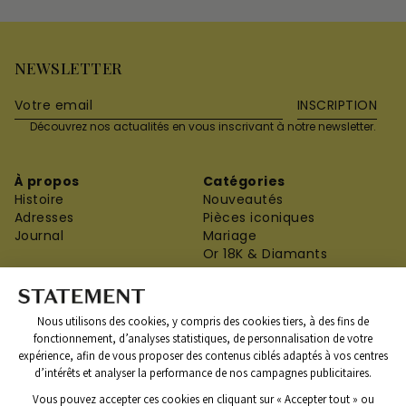
NEWSLETTER
INSCRIPTION
Découvrez nos actualités en vous inscrivant à notre newsletter.
À propos
Catégories
Histoire
Nouveautés
Adresses
Pièces iconiques
Journal
Mariage
Or 18K & Diamants
Argent
Toutes les créations
Service client
Informations
Nous utilisons des cookies, y compris des cookies tiers, à des fins de
Contact
Mentions légales
fonctionnement, d’analyses statistiques, de personnalisation de votre
Guide des Tailles
CGV
expérience, afin de vous proposer des contenus ciblés adaptés à vos centres
Livraisons et retours
Confidentialité
d’intérêts et analyser la performance de nos campagnes publicitaires.
Paiement sécurisé
FAQ
Garantie et services
Vous pouvez accepter ces cookies en cliquant sur « Accepter tout » ou