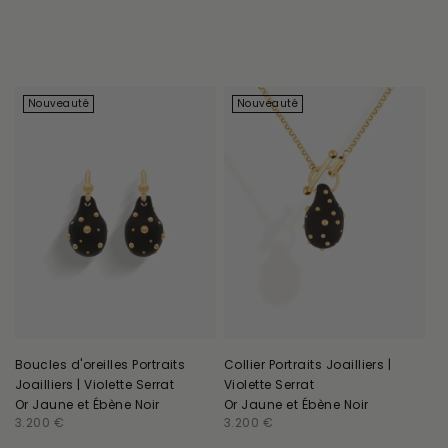
Nouveauté
Nouveauté
Boucles d'oreilles Portraits
Collier Portraits Joailliers |
Joailliers | Violette Serrat
Violette Serrat
Or Jaune et Ébène Noir
Or Jaune et Ébène Noir
Prix
3.200 €
Prix
3.200 €
habituel
habituel