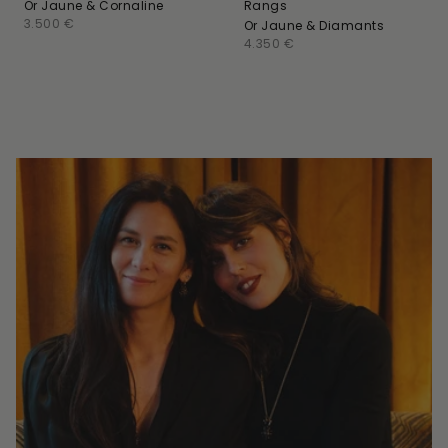
Or Jaune & Cornaline
Rangs
Prix
3.500 €
Or Jaune & Diamants
habituel
Prix
4.350 €
habituel